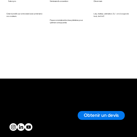
Salon pro
Séminaire & convention
Clé en main
Créer du trafic sur votre stand avec un terrain à
Lieu, traiteur, animation, DJ : on s'occupe de
vos couleurs.
tout, de A à Z.
Pause conviviale entre deux plénières pour
rythmer votre journée.
Contact
Nous écrire par mail
Nous appeler
Obtenir un devis