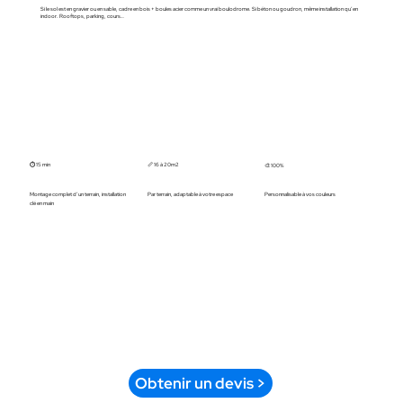
Si le sol est en gravier ou en sable, cadre en bois + boules acier comme un vrai boulodrome. Si béton ou goudron, même installation qu’en
indoor. Rooftops, parking, cours…
⏱️ 15 min
📏 16 à 20m2
🎨 100%
Montage complet d’un terrain, installation
Par terrain, adaptable à votre espace
Personnalisable à vos couleurs
clé en main
Obtenir un devis >