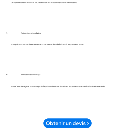
On reprend contact avec vous pour définir les besoins et avoir toutes les informations.
3.
Préparation et installation
Nous préparons votre événement en amont et venons l'installer le Jour-J, en quelques minutes.
4.
Animation et démontage
Vous n’avez rien à gérer : on s’occupe du fun, de la cohésion et du rythme. Nous démontons une fois l'opération terminée.
Obtenir un devis >