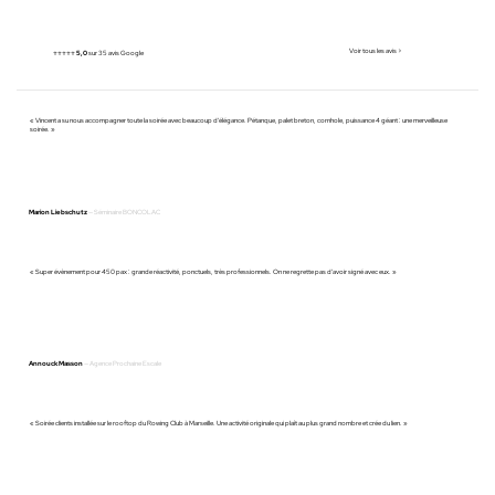
Voir tous les avis >
⭐️⭐️⭐️⭐️⭐️
5,0
sur 35 avis Google
« Vincent a su nous accompagner toute la soirée avec beaucoup d'élégance. Pétanque, palet breton, cornhole, puissance 4 géant : une merveilleuse
soirée. »
Marion Liebschutz
— Séminaire BONCOLAC
« Super évènement pour 450 pax : grande réactivité, ponctuels, très professionnels. On ne regrette pas d'avoir signé avec eux. »
Annouck Masson
— Agence Prochaine Escale
« Soirée clients installée sur le rooftop du Rowing Club à Marseille. Une activité originale qui plaît au plus grand nombre et crée du lien. »