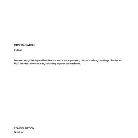
CONFIGURATION
Indoor
Moquette synthétique déroulée sur votre sol — parquet, béton, marbre, carrelage. Boules en
PVC lestées, silencieuses, sans risque pour vos surfaces.
CONFIGURATION
Outdoor