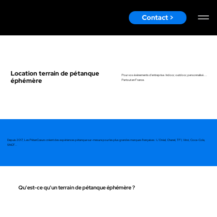
Contact >
Location terrain de pétanque
Pour vos évènements d'entreprise. Indoor, outdoor, personnalisé....
éphémère
Partout en France.
Depuis 2017, Les PétanCœurs créent des expériences pétanque sur-mesure pour les plus grandes marques françaises : L'Oréal, Chanel, TF1, Vinci, Coca-Cola,
SNCF...
Qu'est-ce qu'un terrain de pétanque éphémère ?