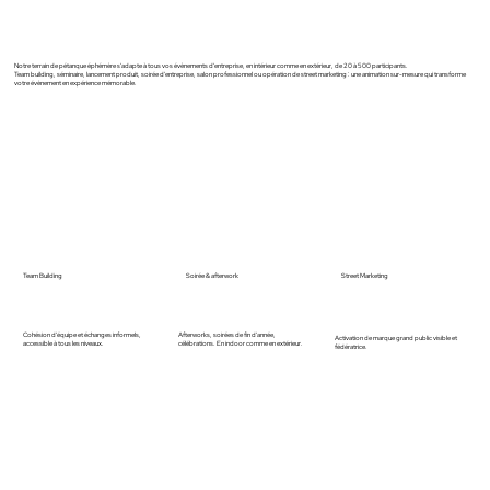
Notre terrain de pétanque éphémère s'adapte à tous vos évènements d'entreprise, en intérieur comme en extérieur, de 20 à 500 participants.
Team building, séminaire, lancement produit, soirée d'entreprise, salon professionnel ou opération de street marketing : une animation sur-mesure qui transforme
votre évènement en expérience mémorable.
Soirée & afterwork
Street Marketing
Team Building
Afterworks, soirées de fin d'année,
Cohésion d'équipe et échanges informels,
Activation de marque grand public visible et
célébrations. En indoor comme en extérieur.
accessible à tous les niveaux.
fédératrice.