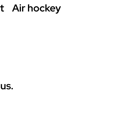
t
Air hockey
us.