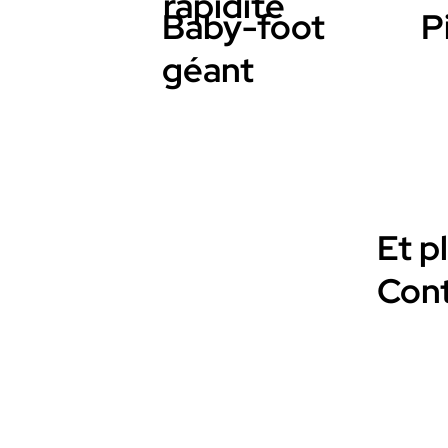
rapidité
Baby-foot
P
géant
Et p
Cont