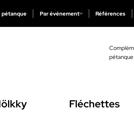
n pétanque
Par événement
Références
Complémen
pétanque o
ölkky
Fléchettes