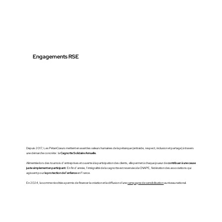
Engagements RSE
Depuis 2017, Les PétanCœurs mettent en avant les valeurs humaines de la pétanque (entraide, respect, inclusion et partage) à travers
une démarche concrète : la
Cagnotte Solidaire Annuelle.
Alimentée lors des tournois d’entreprises et ouverte à la participation des clients, elle permet à chaque joueur de
contribuer à une cause
juste simplement en participant
. En fin d’année, l’intégralité de la cagnotte est reversée à la CNAPE, fédération des associations qui
agissent pour
la protection de l’enfance
en France.
En 2024, la somme récoltée a permis de financer la création et la diffusion d'une
campagne de sensibilisation
au niveau national.