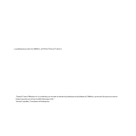
La pétanque au cœur du Téléthon, en Prime Time sur France 2
"Quand France Télévision m’a contacté pour monter un terrain de pétanque sur le plateau du Téléthon, je me suis dit que nous avions
beaucoup plus qu’un bac à sable à leur apporter."
Vincent Lepeltier, Fondateur de l'entreprise.