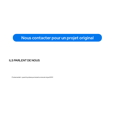
Nous contacter pour un projet original
ILS PARLENT DE NOUS
Événementiel : quand la pétanque devient un terrain de jeu B2B !