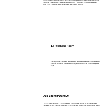
Pour le Monaco Yacht Show, nous avons reproduit la peinture d’un artiste sur un terrain de
pétanque, créant ainsi le premier terrain œuvre d’art. Les visiteurs pouvaient réellement
jouer, offrant une expérience unique à des milliers de participants.
La Pétanque Room
Sur une péniche parisienne, une salle de réunion transformée en boulodrome en
quelques secondes. Une expérience originale mêlant travail, cohésion et plaisir
de jeu.
Job dating Pétanque
Un Job Dating inédit autour de la pétanque : convivialité, échanges et recrutement. Des
centaines de participants, une vingtaine de candidatures… la pétanque au service de l’emploi
!