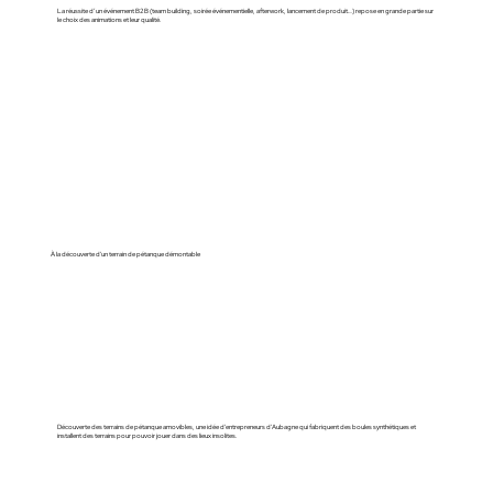
La réussite d’un événement B2B (team building, soirée événementielle, afterwork, lancement de produit…) repose en grande partie sur
le choix des animations et leur qualité.
À la découverte d'un terrain de pétanque démontable
Découverte des terrains de pétanque amovibles, une idée d'entrepreneurs d'Aubagne qui fabriquent des boules synthétiques et
installent des terrains pour pouvoir jouer dans des lieux insolites.