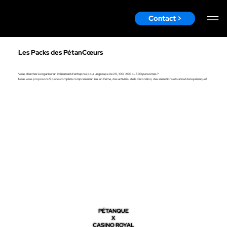
Contact >
Les Packs des PétanCœurs
Vous cherchez à organiser un évènement d'entreprise pour un groupe de 20, 100, 200 ou 500 personnes ?
Nous vous proposons 5 packs complets comprenant un lieu, un thème, des activités, de la décoration, des animations et surtout de la pétanque !
PÉTANQUE
X
CASINO ROYAL