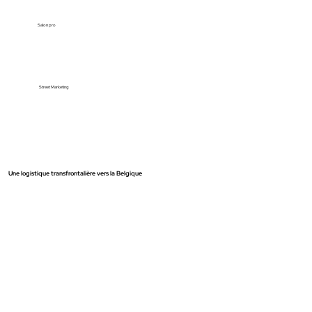
Salon pro
Street Marketing
Une logistique transfrontalière vers la Belgique