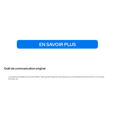
EN SAVOIR PLUS
Outil de communicatio
n original
Les terrains personnalisés sont du plus bel effet. Faites rayonner l'image de votre marque lors de votre événement à travers le fronton, le cochonnet,
les boules, etc...