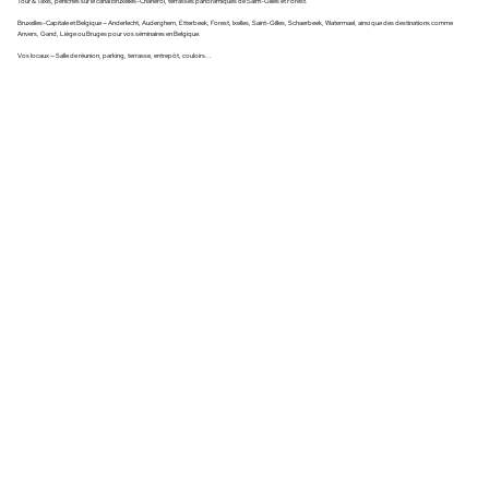
Tour & Taxis, péniches sur le canal Bruxelles-Charleroi, terrasses panoramiques de Saint-Gilles et Forest.
Bruxelles-Capitale et Belgique — Anderlecht, Auderghem, Etterbeek, Forest, Ixelles, Saint-Gilles, Schaerbeek, Watermael, ainsi que des destinations comme
Anvers, Gand, Liège ou Bruges pour vos séminaires en Belgique.
Vos locaux — Salle de réunion, parking, terrasse, entrepôt, couloirs...