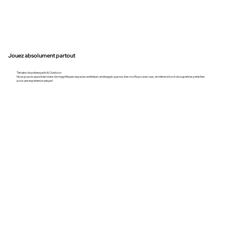
Jouez absolument partout
Terrains de pétanque In & Outdoor.
Nous jouons aussi bien dans de magnifiques espaces extérieurs aménagés que sur des rooftops avec vue, et même à bord de superbes péniches
pour une expérience unique !