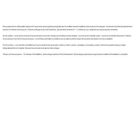
Nous intervenons à Bruxelles depuis la France avec une logistique adaptée aux formalités transfrontalières dans l'espace Schengen. Un terrain de pétanque éphémère
mesure 10 mètres de long par 2 mètres de large au format standard, et peut être ramené à 8 × 2 mètres pour s'adapter aux espaces plus restreints.
Accès au lieu — nous avons besoin d'un ascenseur ou monte-charge accessible pour les étages, ou d'un accès de plain-pied. Les bois du terrain mesurent 2 mètres :
un ascenseur trop étroit ne passera pas. Les hôtels particuliers bruxellois aux escaliers patrimoniaux nécessitent une étude d'accès préalable.
Sol et surface — nos terrains s'installent sur tout sol plat et dur (parquet, marbre, béton, pierre, carrelage, moquette, pavés). Notre moquette de jeu protège
intégralement le sol original. Aucune trace ne subsiste après démontage.
Temps de mise en place — 15 minutes d'installation, démontage rapide en fin d'événement. Notre équipe gère le passage transfrontalier et l'installation complète.