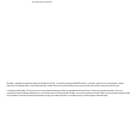
Vous êtes au bon endroit !
Bruxelles, capitale européenne et siège des institutions de l'UE, concentre un événementiel B2B unique. Lobbying, agences de communication, sièges
régionaux de multinationales, presse internationale : la ville offre un écosystème B2B premium qui rassemble des acteurs venus de toute l'Europe.
La pétanque à Bruxelles ? Une touche de douceur méditerranéenne qui détonne agréablement entre la Grand-Place et le quartier européen. Que vous
organisiez un team building au Berlaymont, un séminaire dans un hôtel particulier d'Ixelles, une soirée d'entreprise à Saint-Gilles ou une opération institutionnelle,
nous installons un terrain de pétanque éphémère qui apporte cette respiration conviviale qui rapproche les équipes internationales.