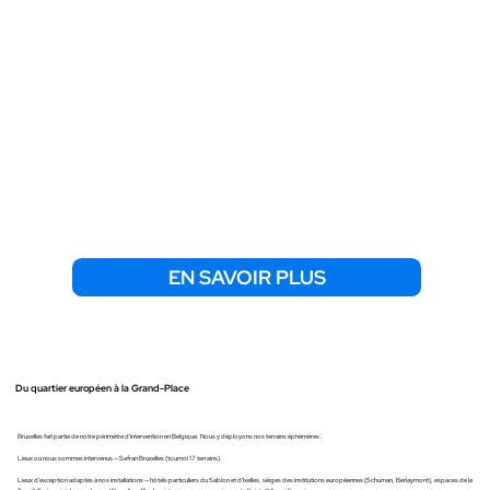
EN SAVOIR PLUS
Du quartier européen à la Grand-Place
Bruxelles fait partie de notre périmètre d'intervention en Belgique. Nous y déployons nos terrains éphémères :
Lieux où nous sommes intervenus — Safran Bruxelles (tournoi 17 terrains).
Lieux d'exception adaptés à nos installations — hôtels particuliers du Sablon et d'Ixelles, sièges des institutions européennes (Schuman, Berlaymont), espaces de la