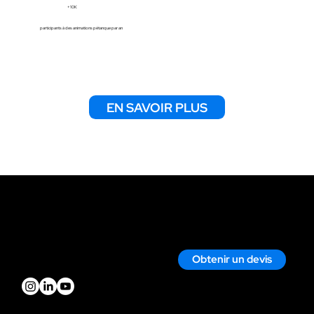
+10K
participants à des animations pétanque par an
EN SAVOIR PLUS
Contact
Nous écrire par mail
Nous appeler
Obtenir un devis