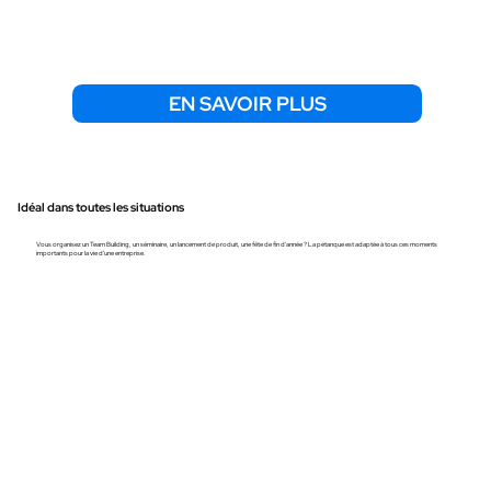
EN SAVOIR PLUS
Idéal dans toutes les situations
Vous organisez un Team Building, un séminaire, un lancement de produit, une fête de fin d'année ? La pétanque est adaptée à tous ces moments
importants pour la vie d'une entreprise.