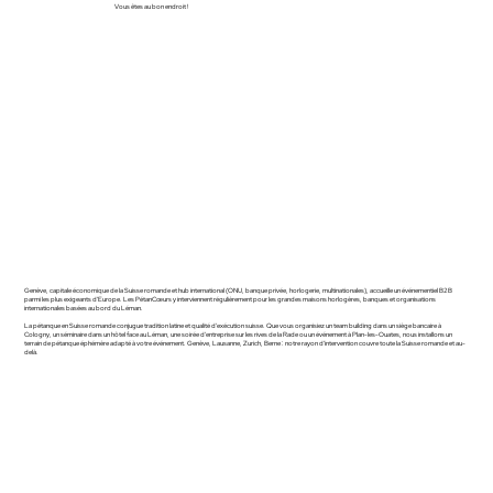
Vous êtes au bon endroit !
Genève, capitale économique de la Suisse romande et hub international (ONU, banque privée, horlogerie, multinationales), accueille un événementiel B2B
parmi les plus exigeants d'Europe. Les PétanCœurs y interviennent régulièrement pour les grandes maisons horlogères, banques et organisations
internationales basées au bord du Léman.
La pétanque en Suisse romande conjugue tradition latine et qualité d'exécution suisse. Que vous organisiez un team building dans un siège bancaire à
Cologny, un séminaire dans un hôtel face au Léman, une soirée d'entreprise sur les rives de la Rade ou un événement à Plan-les-Ouates, nous installons un
terrain de pétanque éphémère adapté à votre événement. Genève, Lausanne, Zurich, Berne : notre rayon d'intervention couvre toute la Suisse romande et au-
delà.