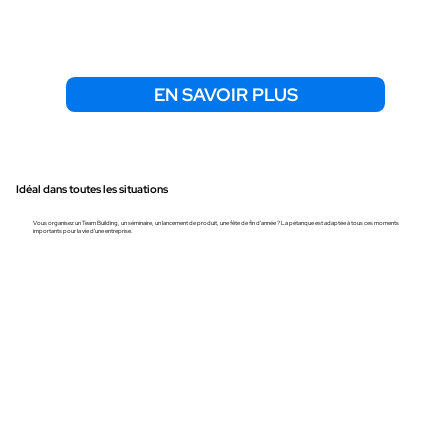
EN SAVOIR PLUS
Idéal dans toutes les situations
Vous organisez un Team Building, un séminaire, un lancement de produit, une fête de fin d'année ? La pétanque est adaptée à tous ces moments
importants pour la vie d'une entreprise.