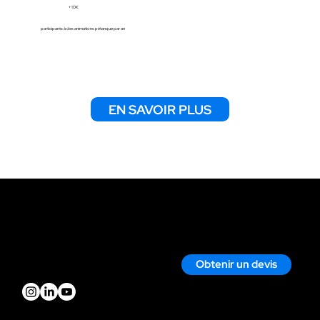
+10K
participants à des animations pétanque par an
EN SAVOIR PLUS
Contact
Nous écrire par mail
Nous appeler
Obtenir un devis