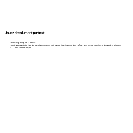
Jouez absolument partout
Terrains de pétanque In & Outdoor.
Nous jouons aussi bien dans de magnifiques espaces extérieurs aménagés que sur des rooftops avec vue, et même à bord de superbes péniches
pour une expérience unique !