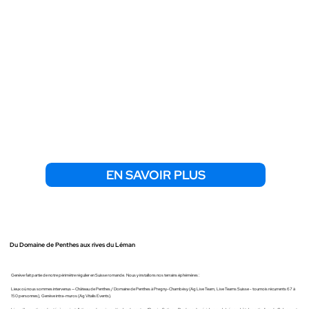
EN SAVOIR PLUS
Du Domaine de Penthes aux rives du Léman
Genève fait partie de notre périmètre régulier en Suisse romande. Nous y installons nos terrains éphémères :
Lieux où nous sommes intervenus — Château de Penthes / Domaine de Penthes à Pregny-Chambésy (Ag Live Team, Live Teams Suisse - tournois récurrents 67 à
150 personnes), Genève intra-muros (Ag Vitalis Events).