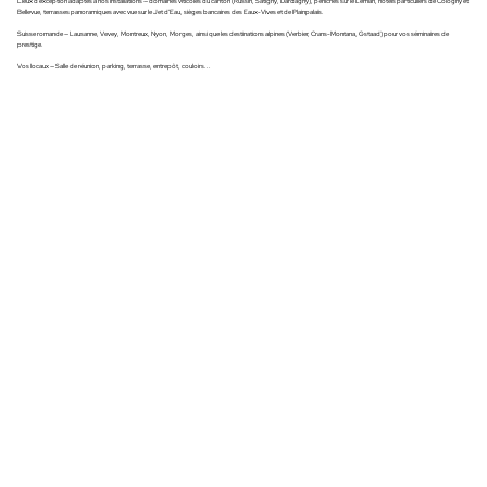
Lieux d'exception adaptés à nos installations — domaines viticoles du canton (Russin, Satigny, Dardagny), péniches sur le Léman, hôtels particuliers de Cologny et
Bellevue, terrasses panoramiques avec vue sur le Jet d'Eau, sièges bancaires des Eaux-Vives et de Plainpalais.
Suisse romande — Lausanne, Vevey, Montreux, Nyon, Morges, ainsi que les destinations alpines (Verbier, Crans-Montana, Gstaad) pour vos séminaires de
prestige.
Vos locaux — Salle de réunion, parking, terrasse, entrepôt, couloirs...