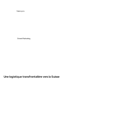
Salon pro
Street Marketing
Une logistique transfrontalière vers la Suisse