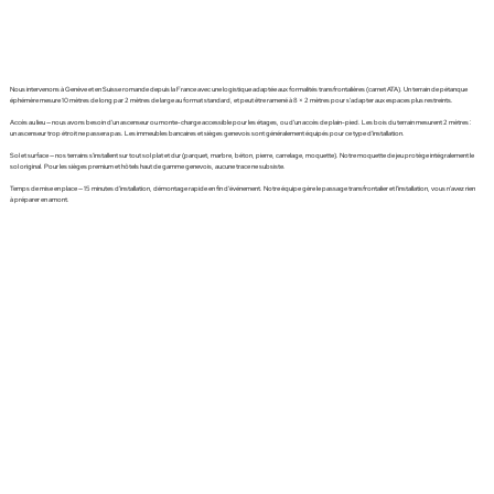
Nous intervenons à Genève et en Suisse romande depuis la France avec une logistique adaptée aux formalités transfrontalières (carnet ATA). Un terrain de pétanque
éphémère mesure 10 mètres de long par 2 mètres de large au format standard, et peut être ramené à 8 × 2 mètres pour s'adapter aux espaces plus restreints.
Accès au lieu — nous avons besoin d'un ascenseur ou monte-charge accessible pour les étages, ou d'un accès de plain-pied. Les bois du terrain mesurent 2 mètres :
un ascenseur trop étroit ne passera pas. Les immeubles bancaires et sièges genevois sont généralement équipés pour ce type d'installation.
Sol et surface — nos terrains s'installent sur tout sol plat et dur (parquet, marbre, béton, pierre, carrelage, moquette). Notre moquette de jeu protège intégralement le
sol original. Pour les sièges premium et hôtels haut de gamme genevois, aucune trace ne subsiste.
Temps de mise en place — 15 minutes d'installation, démontage rapide en fin d'événement. Notre équipe gère le passage transfrontalier et l'installation, vous n'avez rien
à préparer en amont.