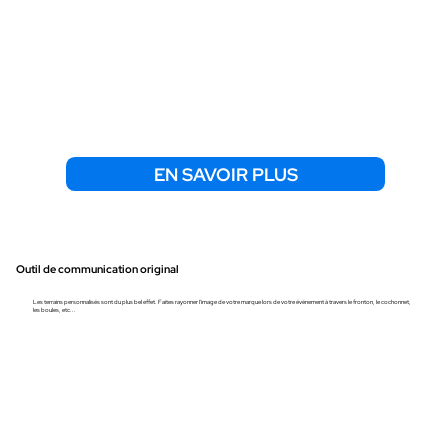
EN SAVOIR PLUS
Outil de communicatio
n original
Les terrains personnalisés sont du plus bel effet. Faites rayonner l'image de votre marque lors de votre événement à travers le fronton, le cochonnet,
les boules, etc...