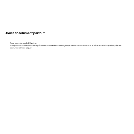
Jouez absolument partout
Terrains de pétanque In & Outdoor.
Nous jouons aussi bien dans de magnifiques espaces extérieurs aménagés que sur des rooftops avec vue, et même à bord de superbes péniches
pour une expérience unique !