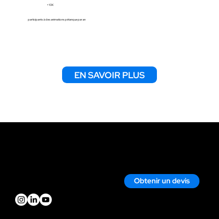
+10K
participants à des animations pétanque par an
EN SAVOIR PLUS
Contact
Nous écrire par mail
Nous appeler
Obtenir un devis