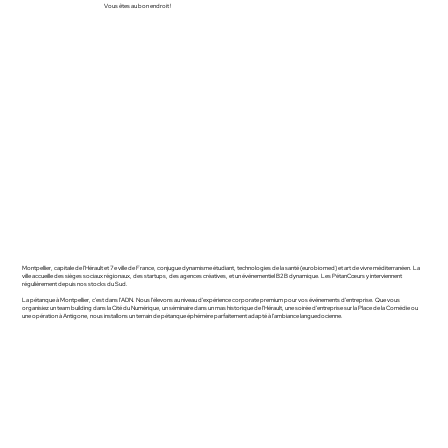
Vous êtes au bon endroit !
Montpellier, capitale de l'Hérault et 7e ville de France, conjugue dynamisme étudiant, technologies de la santé (eurobiomed) et art de vivre méditerranéen. La
ville accueille des sièges sociaux régionaux, des startups, des agences créatives, et un événementiel B2B dynamique. Les PétanCœurs y interviennent
régulièrement depuis nos stocks du Sud.
La pétanque à Montpellier, c'est dans l'ADN. Nous l'élevons au niveau d'expérience corporate premium pour vos événements d'entreprise. Que vous
organisiez un team building dans la Cité du Numérique, un séminaire dans un mas historique de l'Hérault, une soirée d'entreprise sur la Place de la Comédie ou
une opération à Antigone, nous installons un terrain de pétanque éphémère parfaitement adapté à l'ambiance languedocienne.