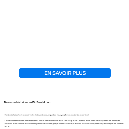
EN SAVOIR PLUS
Du centre historique au Pic Saint-Loup
Montpellier fait partie de notre périmètre d'intervention en Languedoc. Nous y déployons nos terrains éphémères :
Lieux d'exception adaptés à nos installations — mas et domaines viticoles du Pic Saint-Loup et des Costières, hôtels particuliers du quartier Saint-Anne et de
l'Écusson, hôtels d'affaires du quartier Antigone et Port Marianne, plages privées de Palavas, Carnon et La Grande-Motte, terrasses panoramiques de Castelnau-
le-Lez.