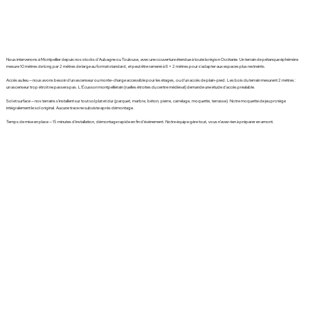
Nous intervenons à Montpellier depuis nos stocks d'Aubagne ou Toulouse, avec une couverture étendue à toute la région Occitanie. Un terrain de pétanque éphémère
mesure 10 mètres de long par 2 mètres de large au format standard, et peut être ramené à 8 × 2 mètres pour s'adapter aux espaces plus restreints.
Accès au lieu — nous avons besoin d'un ascenseur ou monte-charge accessible pour les étages, ou d'un accès de plain-pied. Les bois du terrain mesurent 2 mètres :
un ascenseur trop étroit ne passera pas. L'Écusson montpelliérain (ruelles étroites du centre médiéval) demande une étude d'accès préalable.
Sol et surface — nos terrains s'installent sur tout sol plat et dur (parquet, marbre, béton, pierre, carrelage, moquette, terrasse). Notre moquette de jeu protège
intégralement le sol original. Aucune trace ne subsiste après démontage.
Temps de mise en place — 15 minutes d'installation, démontage rapide en fin d'événement. Notre équipe gère tout, vous n'avez rien à préparer en amont.