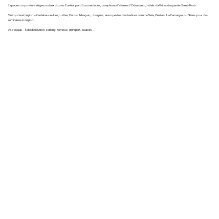
Espaces corporate — sièges sociaux du parc Eurêka, parc Euromédecine, complexes d'affaires d'Odysseum, hôtels d'affaires du quartier Saint-Roch.
Métropole et région — Castelnau-le-Lez, Lattes, Pérols, Mauguio, Juvignac, ainsi que des destinations comme Sète, Béziers, La Camargue ou Nîmes pour des
séminaires en région.
Vos locaux — Salle de réunion, parking, terrasse, entrepôt, couloirs...