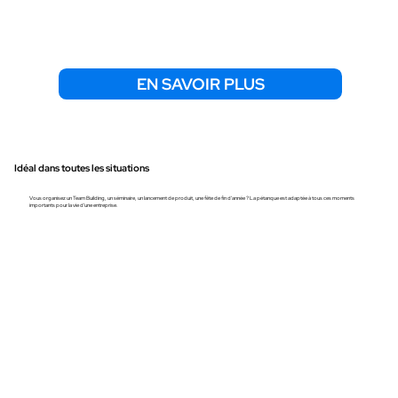
EN SAVOIR PLUS
Idéal dans toutes les situations
Vous organisez un Team Building, un séminaire, un lancement de produit, une fête de fin d'année ? La pétanque est adaptée à tous ces moments
importants pour la vie d'une entreprise.