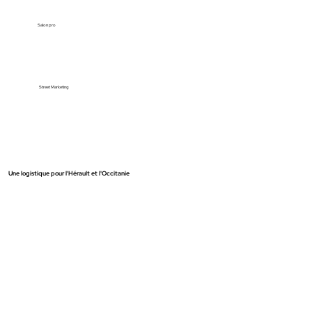
Salon pro
Street Marketing
Une logistique pour l'Hérault et l'Occitanie