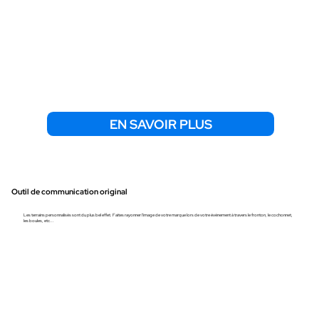
EN SAVOIR PLUS
Outil de communicatio
n original
Les terrains personnalisés sont du plus bel effet. Faites rayonner l'image de votre marque lors de votre événement à travers le fronton, le cochonnet,
les boules, etc...