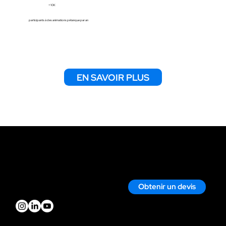
+10K
participants à des animations pétanque par an
EN SAVOIR PLUS
Contact
Nous écrire par mail
Nous appeler
Obtenir un devis