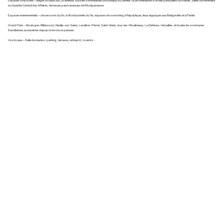
Espaces corporate — sièges sociaux de La Défense, lobbies d'immeubles de bureaux du Sentier, cours intérieures d'hôtels particuliers du Marais, salles de séminaire
du Quartier Central des Affaires, terrasses panoramiques de Montparnasse.
Espaces événementiels — showrooms du 8e, lofts industriels du 11e, espaces de coworking à République, lieux atypiques aux Batignolles et à Pantin.
Grand Paris — Boulogne-Billancourt, Neuilly-sur-Seine, Levallois-Perret, Saint-Denis, Issy-les-Moulineaux, La Défense, Versailles, et toutes les communes
franciliennes accessibles depuis notre stock parisien.
Vos locaux — Salle de réunion, parking, terrasse, entrepôt, couloirs...