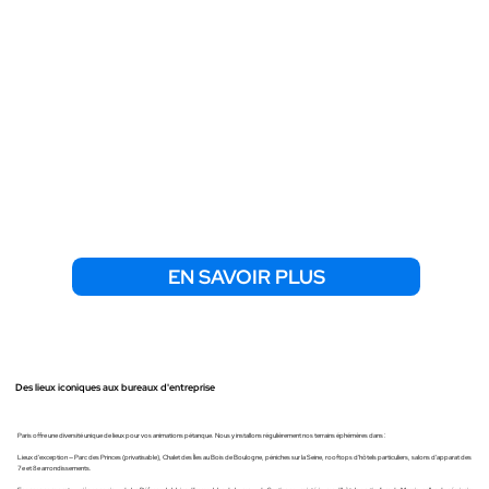
EN SAVOIR PLUS
Des lieux iconiques aux bureaux d'entreprise
Paris offre une diversité unique de lieux pour vos animations pétanque. Nous y installons régulièrement nos terrains éphémères dans :
Lieux d'exception — Parc des Princes (privatisable), Chalet des Îles au Bois de Boulogne, péniches sur la Seine, rooftops d'hôtels particuliers, salons d'apparat des
7e et 8e arrondissements.