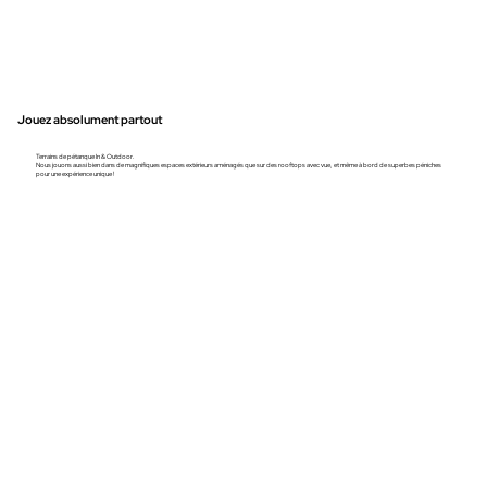
Jouez absolument partout
Terrains de pétanque In & Outdoor.
Nous jouons aussi bien dans de magnifiques espaces extérieurs aménagés que sur des rooftops avec vue, et même à bord de superbes péniches
pour une expérience unique !