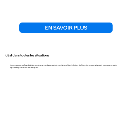
EN SAVOIR PLUS
Idéal dans toutes les situations
Vous organisez un Team Building, un séminaire, un lancement de produit, une fête de fin d'année ? La pétanque est adaptée à tous ces moments
importants pour la vie d'une entreprise.