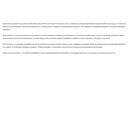
Notre stock parisien nous permet d'intervenir partout en Île-de-France en moins de 24 h. Un terrain de pétanque éphémère mesure 10 mètres de long par 2 mètres de
large au format standard, et peut être ramené à 8 × 2 mètres pour s'adapter aux espaces plus restreints. Ces dimensions impliquent quelques contraintes techniques
à anticiper :
Accès au lieu — nous avons besoin d'un ascenseur ou monte-charge accessible pour les étages, ou d'un accès de plain-pied. Les bois du terrain mesurent 2 mètres :
un ascenseur trop étroit ne passera pas. Pour les étages sans ascenseur adapté, l'installation se fait en rez-de-chaussée, cour, jardin ou terrasse.
Sol et surface — nos terrains s'installent sur tout sol plat et dur (parquet, marbre, béton, pierre, carrelage, moquette). Notre moquette de jeu protège intégralement le
sol original. Pour les lieux prestigieux (palaces, hôtels particuliers, monuments), aucune trace ni marque ne subsiste après démontage.
Temps de mise en place — 15 minutes d'installation, démontage rapide en fin d'événement. Notre équipe gère tout, vous n'avez rien à préparer en amont.