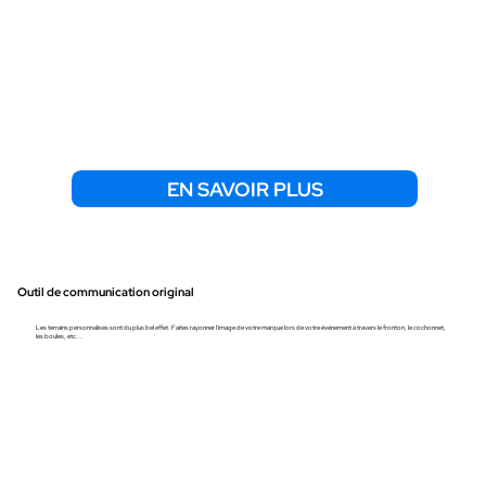
EN SAVOIR PLUS
Outil de communicatio
n original
Les terrains personnalisés sont du plus bel effet. Faites rayonner l'image de votre marque lors de votre événement à travers le fronton, le cochonnet,
les boules, etc...