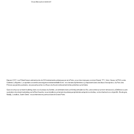
Vous êtes au bon endroit !
Depuis 2017, Les PétanCœurs animent près de 100 événements pétanque par an à Paris, pour des marques comme Chanel, TF1, Vinci, Havas, le PSG ou les
Galeries Lafayette. La capitale concentre une exigence événementielle forte : nos terrains éphémères s'y déploient dans des lieux d'exception, du Parc des
Princes aux jardins parisiens, en passant par les rooftops du 8e arrondissement et les péniches sur la Seine.
Que ce soit pour un team building dans vos bureaux du Sentier, un séminaire dans un hôtel particulier du 16e, une soirée sur un toit-terrasse à La Défense ou une
opération de street marketing sur la Rive Gauche, nous installons un terrain de pétanque éphémère adapté à votre lieu, votre charte et vos objectifs. Boulogne,
Neuilly, Levallois, Saint-Denis : nous intervenons partout dans le Grand Paris.