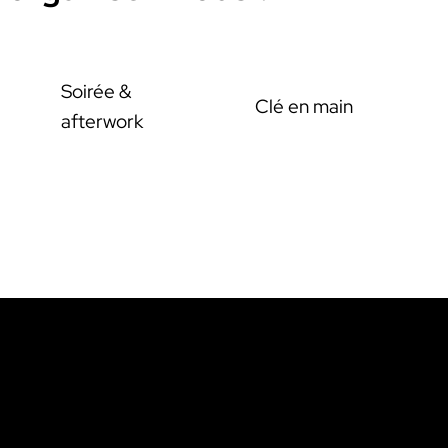
Soirée &
Clé en main
afterwork
Nos
À prop