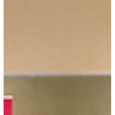
9 juin
4 min de lecture
L'animation pétanque qui réinvente le
team building en entreprise
L’animation pétanque, c’est le genre d’idée qui met tout le monde
d’accord assez vite. On lance quelques boules, les équipes se
mélangent, les sourires arrivent et les échanges suivent
naturellement. Simple, oui, mais redoutablement efficace pour
donner du relief à un événement d’entreprise.