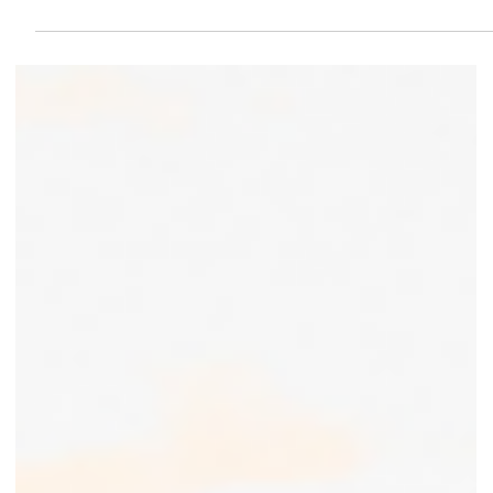
il y a 3 jours
3 min de lecture
Animation pétanque : renforcez la
cohésion d'équipe avec originalité
Accessible, conviviale et facile à comprendre, l'animation pétanque
trouve naturellement sa place dans les événements d’entreprise.
Lors d’un séminaire, d’un afterwork ou d’un team building, elle
permet de réunir les participants autour d’une activité collective et
détendue. Et contrairement à certaines animations où il faut "oser
se lancer", ici il suffit simplement… de lancer une boule.